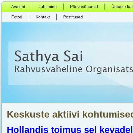
Avaleht
Juhtimine
Päevasõnumid
Ürituste ka
Fotod
Kontakt
Postitused
Keskuste aktiivi kohtumise
Hollandis toimus sel kevadel