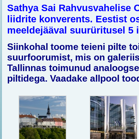
Sathya Sai Rahvusvahelise O
liidrite konverents. Eestist o
meeldejääval suurüritusel 5 
Siinkohal toome teieni pilte 
suurfoorumist, mis on galerii
Tallinnas toimunud analoogs
piltidega. Vaadake allpool too