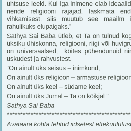
ühtsuse leeki. Kui iga inimene elab ideaali
nende religiooni rajajad, laskmata e
vihkamisest, siis muutub see maailm i
rahulikuks elupaigaks.”
Sathya Sai Baba ütleb, et Ta on tulnud ko
üksiku ühiskonna, religiooni, riigi või huvi
on universaalsed, köites pühendunuid ning
uskudest ja rahvustest.
“On ainult üks seisus – inimkond;
On ainult üks religioon – armastuse religioon
On ainult üks keel – südame keel;
On ainult üks Jumal – Ta on kõikjal.”
Sathya Sai Baba
***********************************************
Avataara kohta tehtud iidsetest ettekuulutust