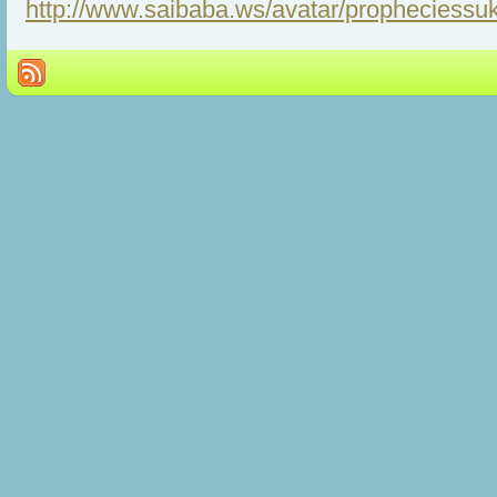
http://www.saibaba.ws/avatar/propheciessu