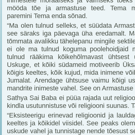
inimestele moraalseks ja vaimseks toeks 
mööda tõe ja armastuse teed. Tema mis
paremini Tema enda sõnad.
“Ma olen tulnud selleks, et süüdata Armas
see säraks iga päevaga üha eredamalt. Ma
tõmmata avalikku tähelepanu mingile sektile,
ei ole ma tulnud koguma poolehoidjaid mi
tulnud rääkima kõikehõlmavast ühtsest 
Uskuge, et kõiki südameid motiveerib Üks
kõigis keeltes, kõik kujud, mida inimene või
Jumalat. Arendage ühtsuse vaimu kõigi us
mandrite inimeste vahel. See on Armastuse 
Sathya Sai Baba ei püüa rajada uut religioo
kindla usutunnistuse või religiooni suunas. T
“Eksisteerigu erinevad religioonid ja lauld
keeltes ja kõikidel viisidel. See peaks ole
uskude vahel ja tunnistage nende tõesust s