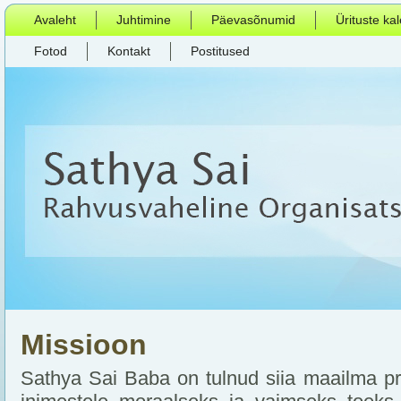
Avaleht
Juhtimine
Päevasõnumid
Ürituste ka
Fotod
Kontakt
Postitused
Missioon
Sathya Sai Baba on tulnud siia maailma pra