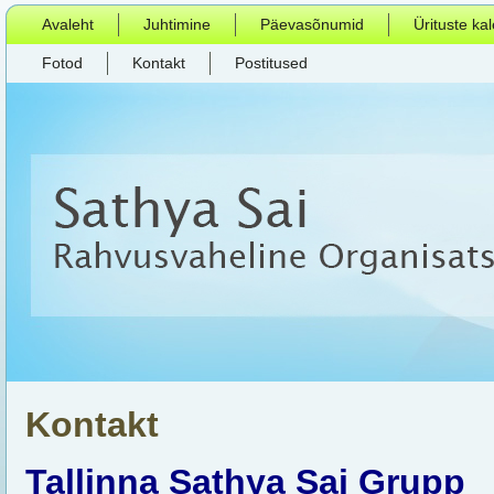
Avaleht
Juhtimine
Päevasõnumid
Ürituste ka
Fotod
Kontakt
Postitused
Kontakt
Tallinna Sathya Sai Grupp