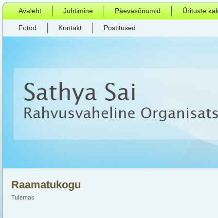
Avaleht
Juhtimine
Päevasõnumid
Ürituste ka
Fotod
Kontakt
Postitused
Raamatukogu
Tulemas