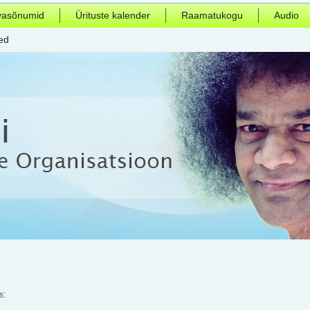
vasõnumid
Ürituste kalender
Raamatukogu
Audio
ed
s: