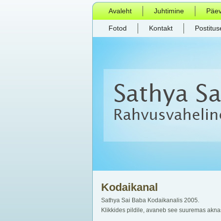
Avaleht
Juhtimine
Päe
Fotod
Kontakt
Postitus
Kodaikanal
Sathya Sai Baba Kodaikanalis 2005.
Klikkides pildile, avaneb see suuremas akna