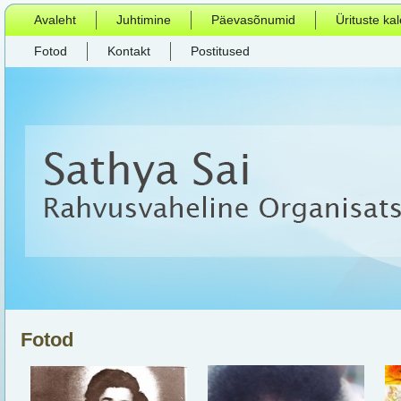
Avaleht
Juhtimine
Päevasõnumid
Ürituste ka
Fotod
Kontakt
Postitused
Fotod