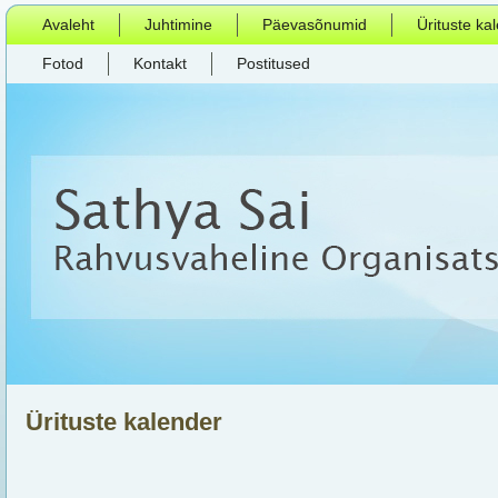
Avaleht
Juhtimine
Päevasõnumid
Ürituste ka
Fotod
Kontakt
Postitused
Ürituste kalender