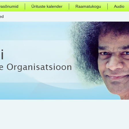
vasõnumid
Ürituste kalender
Raamatukogu
Audio
ed