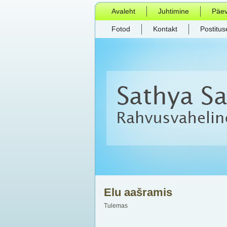
Avaleht
Juhtimine
Päe
Fotod
Kontakt
Postitus
Elu aašramis
Tulemas