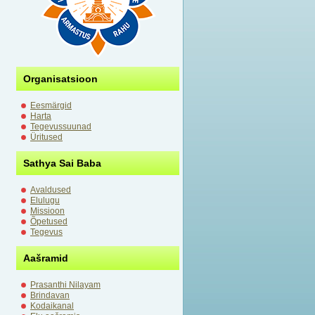
Organisatsioon
Eesmärgid
Harta
Tegevussuunad
Üritused
Sathya Sai Baba
Avaldused
Elulugu
Missioon
Õpetused
Tegevus
Aašramid
Prasanthi Nilayam
Brindavan
Kodaikanal