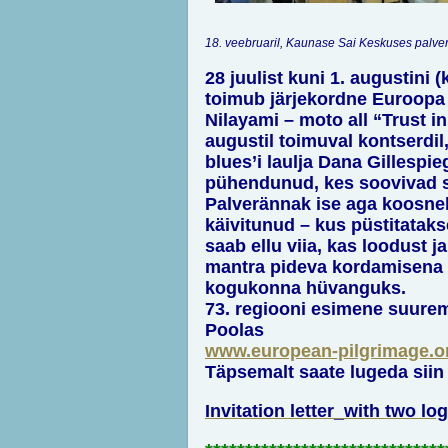
18. veebruaril, Kaunase Sai Keskuses palve
28 juulist kuni 1. augustini
toimub järjekordne Euroop
Nilayami – moto all “Trust i
augustil toimuval kontserdil
blues’i laulja Dana Gillespi
pühendunud, kes soovivad se
Palverännak ise aga koosneb
käivitunud – kus püstitataks
saab ellu viia, kas loodust 
mantra pideva kordamisena v
kogukonna hüvanguks.
73. regiooni esimene suurem
Poolas
www.european-pilgrimage.o
Täpsemalt saate lugeda siin 
Invitation letter_with two l