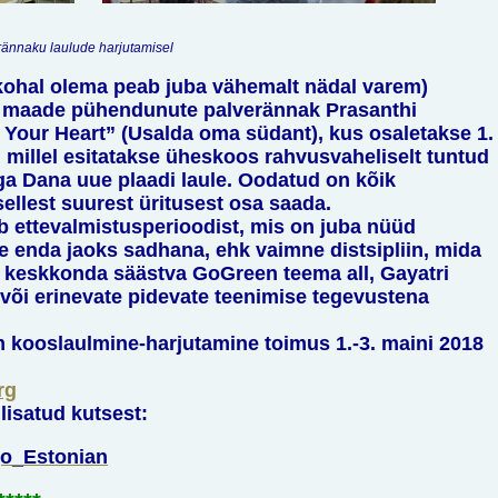
rännaku laulude harjutamisel
 (kohal olema peab juba vähemalt nädal varem)
a maade pühendunute palverännak Prasanthi
n Your Heart” (Usalda oma südant), kus osaletakse 1.
, millel esitatakse üheskoos rahvusvaheliselt tuntud
ega Dana uue plaadi laule. Oodatud on kõik
llest suurest üritusest osa saada.
 ettevalmistusperioodist, mis on juba nüüd
e enda jaoks sadhana, ehk vaimne distsipliin, mida
ja keskkonda säästva GoGreen teema all, Gayatri
õi erinevate pidevate teenimise tegevustena
 kooslaulmine-harjutamine toimus 1.-3. maini 2018
rg
lisatud kutsest:
ogo_Estonian