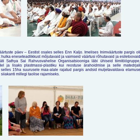
äärtuste päev – Eestist osales selles Enn Kaljo. Imelises Inimväärtuste pargis ol
hulka eneseteadlikkust mõjutavaid ja vaimseid väärtusi rõhutavaid ja esiletoovai
Läti Sathya Sai Rahvusvahelise Organisatsiooniga läbi ühiseid tiimitöögruppe
l ja lisaks plastmassi-plastiku kui reostuse ärahoidmise ja selle matedrjal
d selles 15ha suurusele maa-alale rajatud pargis andsid muljetavaldava elamus
siiakanti millegi taolise rajamiseks.