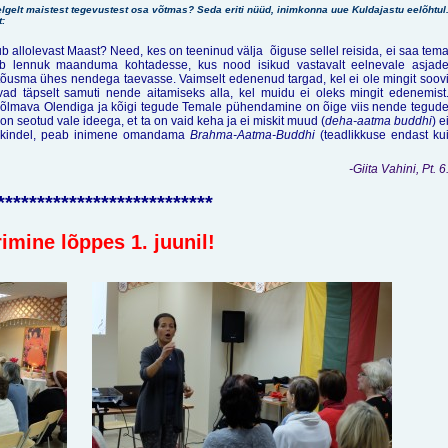
gelt maistest tegevustest osa võtmas? Seda eriti nüüd, inimkonna uue Kuldajastu eelõhtul
t:
ub allolevast Maast? Need, kes on
teeninud
välja õiguse sellel reisida, ei saa tem
eab lennuk maanduma kohtadesse, kus nood isikud vastavalt eelnevale asjad
 tõusma ühes nendega taevasse. Vaimselt edenenud targad, kel ei ole mingit soov
ad täpselt samuti nende aitamiseks alla, kel muidu ei oleks mingit edenemist
õlmava Olendiga ja kõigi tegude Temale pühendamine on õige viis nende tegud
on seotud vale ideega, et ta on vaid keha ja ei miskit muud (
deha-aatma buddhi
) e
us kindel, peab inimene omandama
Brahma-Aatma-Buddhi
(teadlikkuse endast ku
-Giita Vahini, Pt. 6
***************************
imine lõppes 1. juunil!