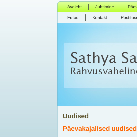
Avaleht
Juhtimine
Päe
Fotod
Kontakt
Postitus
Uudised
Päevakajalised uudised