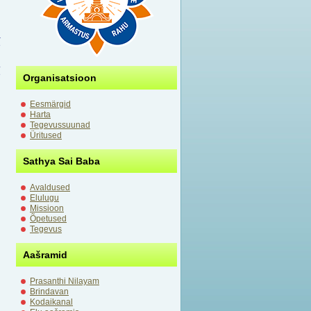
.
a
e
i
.
e
Organisatsioon
i
i
Eesmärgid
Harta
.
Tegevussuunad
Üritused
Sathya Sai Baba
Avaldused
Elulugu
Missioon
Õpetused
Tegevus
Aašramid
Prasanthi Nilayam
Brindavan
Kodaikanal