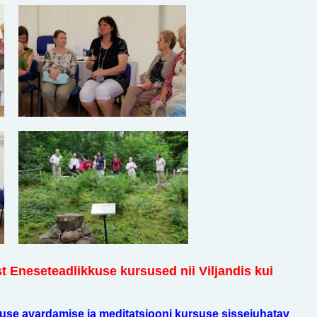
t Eneseteadlikkuse kursused nii Viljandis kui
advuse avardamise ja meditatsiooni kursuse sissejuhatav