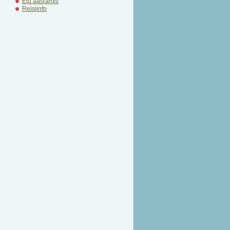
Elu aašramis
Reisiinfo