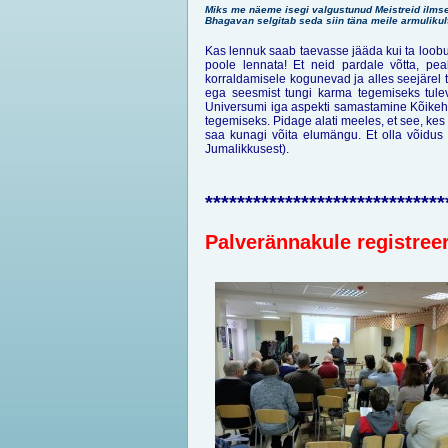
Miks me näeme isegi valgustunud Meistreid ilmsel
Bhagavan selgitab seda siin täna meile armulikul
Kas lennuk saab taevasse jääda kui ta loob
poole lennata! Et neid pardale võtta, p
korraldamisele kogunevad ja alles seejärel
ega seesmist tungi karma tegemiseks tulev
Universumi iga aspekti samastamine Kõikeh
tegemiseks. Pidage alati meeles, et see, kes 
saa kunagi võita elumängu. Et olla võid
Jumalikkusest).
******************************
Palverännakule registreer