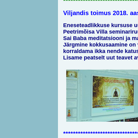
******************************
Viljandis toimus 2018. aa
Eneseteadlikkuse kursuse uue
Peetrimõisa Villa seminariru
Sai Baba meditatsiooni ja m
Järgmine kokkusaamine on ve
korraldama ikka nende katus
Lisame peatselt uut teavet av
*
*****************************