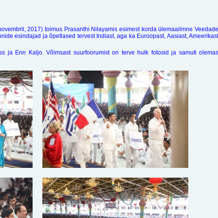
ovembril, 2017) toimus Prasanthi Nilayamis esimest korda ülemaailmne Veedad
oonide esindajad ja õpetlased tervest Indiast, aga ka Euroopast, Aasiast, Ameerikas
ss ja Enn Kaljo. Võimsast suurfoorumist on terve hulk fotosid ja samuti olema