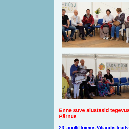
Enne suve alustasid tegevus
Pärnus
23. aprillil toimus Viljandis te