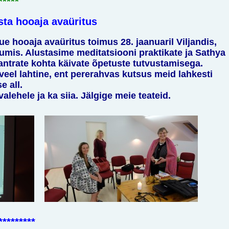
*****
sta hooaja avaüritus
 hooaja avaüritus toimus 28. jaanuaril Viljandis,
umis. Alustasime meditatsiooni praktikate ja Sathya
antrate kohta käivate õpetuste tutvustamisega.
el lahtine, ent pererahvas kutsus meid lahkesti
e all.
alehele ja ka siia. Jälgige meie teateid.
*********