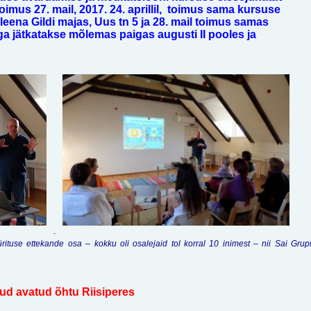
toimus 27. mail, 2017. 24. aprillil, toimus sama kursuse
eena Gildi majas, Uus tn 5 ja 28. mail toimus samas
ga jätkatakse mõlemas paigas augusti II pooles ja
rituse ettekande osa – kokku oli osalejaid tol korral 10 inimest – nii Sai Grup
ud avatud õhtu Riisiperes