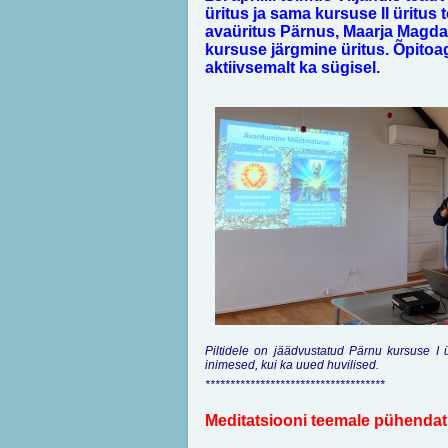
üritus ja sama kursuse II üritus 
avaüritus Pärnus, Maarja Magdal
kursuse järgmine üritus. Õpitoa
aktiivsemalt ka sügisel.
Piltidele on jäädvustatud Pärnu kursuse I ü
inimesed, kui ka uued huvilised.
************************************
Meditatsiooni teemale pühendat