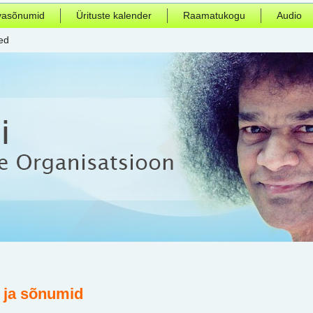
vasõnumid
Ürituste kalender
Raamatukogu
Audio
ed
 ja sõnumid