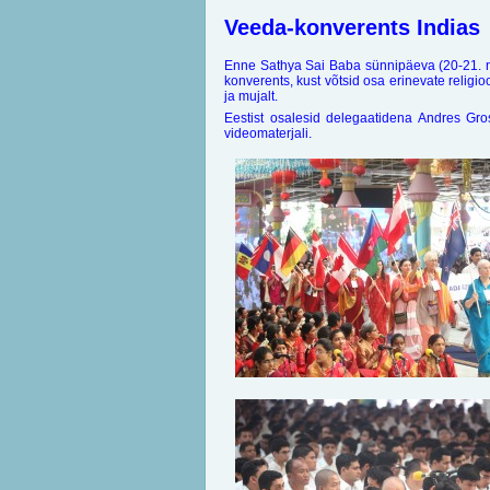
Veeda-konverents Indias
Enne Sathya Sai Baba sünnipäeva (20-21. n
konverents, kust võtsid osa erinevate religi
ja mujalt.
Eestist osalesid delegaatidena Andres Gro
videomaterjali.