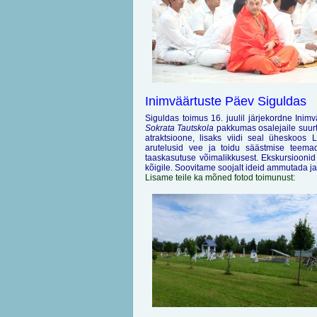
Inimväärtuste Päev Siguldas
Siguldas toimus 16. juulil järjekordne Inimv
Sokrata Tautskola
pakkumas osalejaile suurt 
atraktsioone, lisaks viidi seal üheskoos 
arutelusid vee ja toidu säästmise teemade
taaskasutuse võimalikkusest. Ekskursiooni
kõigile. Soovitame soojalt ideid ammutada ja 
Lisame teile ka mõned fotod toimunust: