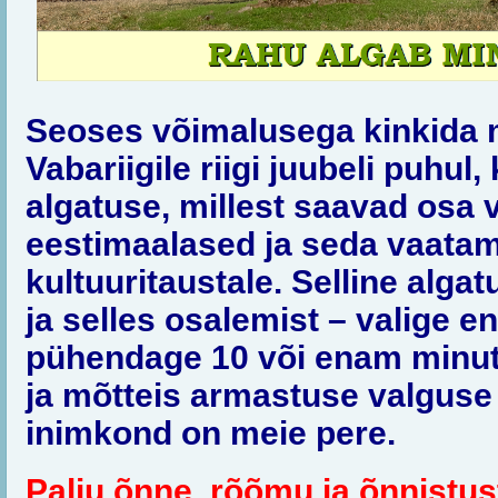
Seoses võimalusega kinkida m
Vabariigile riigi juubeli puhul,
algatuse, millest saavad osa v
eestimaalased ja seda vaatam
kultuuritaustale. Selline alga
ja selles osalemist – valige e
pühendage 10 või enam minut
ja mõtteis armastuse valguse
inimkond on meie pere.
Palju õnne, rõõmu ja õnnistu