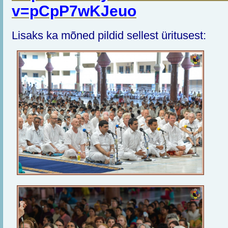
v=pCpP7wKJeuo
Lisaks ka mõned pildid sellest üritusest: