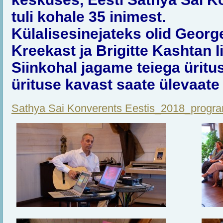
tuli kohale 35 inimest.
Külalisesinejateks olid Georg
Kreekast ja Brigitte Kashtan Ii
Siinkohal jagame teiega üritus
ürituse kavast saate ülevaate s
Sathya Sai Konverents Eestis_2018_prog