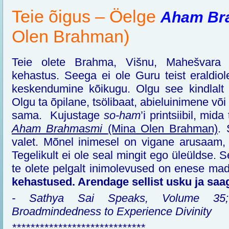
Teie õigus – Öelge
Aham Br
Olen Brahman)
Teie olete Brahma, Višnu, Mahešvara 
kehastus. Seega ei ole Guru teist eraldiol
keskendumine kõikugu. Olgu see kindlalt k
Olgu ta õpilane, tsölibaat, abieluinimene või 
sama. Kujustage
so-ham
’i printsiibil, mid
Aham Brahmasmi
(Mina Olen Brahman)
. 
valet. Mõnel inimesel on vigane arusaam, 
Tegelikult ei ole seal mingit ego üleüldse. 
te olete pelgalt inimolevused on enese m
kehastused. Arendage sellist usku ja sa
- Sathya Sai Speaks, Volume 35;
Broadmindedness to Experience Divinity
*****************************