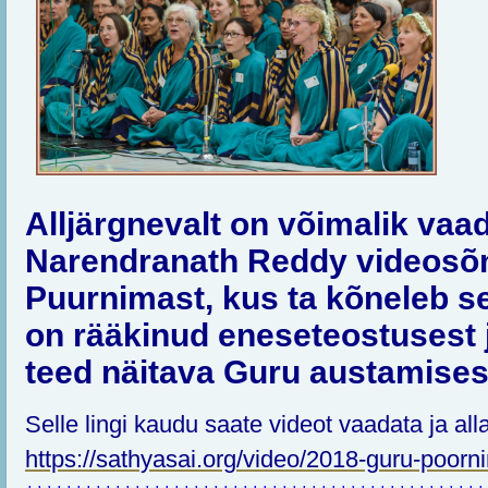
Alljärgnevalt on võimalik vaad
Narendranath Reddy videosõ
Puurnimast, kus ta kõneleb s
on rääkinud eneseteostusest 
teed näitava Guru austamises
Selle lingi kaudu saate videot vaadata ja all
https://sathyasai.org/video/2018-guru-poo