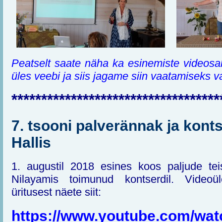
Peatselt saate näha ka esinemiste videosal
üles veebi ja siis jagame siin vaatamiseks va
***********************************
7. tsooni palverännak ja kont
Hallis
1. augustil 2018 esines koos paljude tei
Nilayamis toimunud kontserdil. Videoül
üritusest näete siit:
https://www.youtube.com/wat