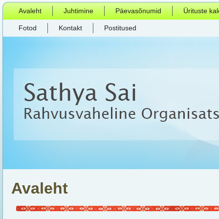
Avaleht
Juhtimine
Päevasõnumid
Ürituste ka
Fotod
Kontakt
Postitused
Avaleht