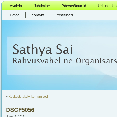
Avaleht
Juhtimine
Päevasõnumid
Ürituste ka
Fotod
Kontakt
Postitused
«
Keskuste aktiivi kohtumised
DSCF5056
June 17, 2017