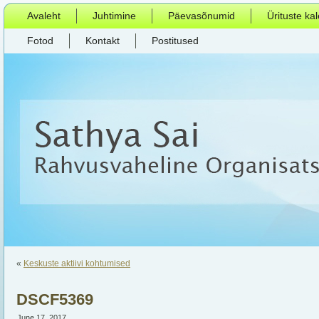
Avaleht
Juhtimine
Päevasõnumid
Ürituste ka
Fotod
Kontakt
Postitused
«
Keskuste aktiivi kohtumised
DSCF5369
June 17, 2017