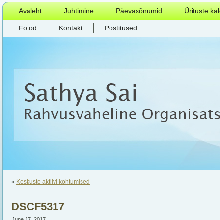
Avaleht
Juhtimine
Päevasõnumid
Ürituste ka
Fotod
Kontakt
Postitused
«
Keskuste aktiivi kohtumised
DSCF5317
June 17, 2017