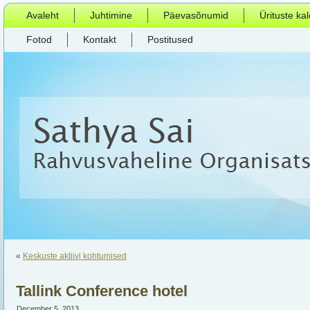
Avaleht
Juhtimine
Päevasõnumid
Ürituste ka
Fotod
Kontakt
Postitused
«
Keskuste aktiivi kohtumised
Tallink Conference hotel
December 5, 2013