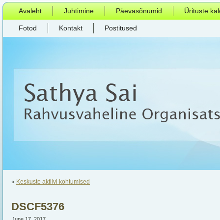
Avaleht
Juhtimine
Päevasõnumid
Ürituste ka
Fotod
Kontakt
Postitused
«
Keskuste aktiivi kohtumised
DSCF5376
June 17, 2017