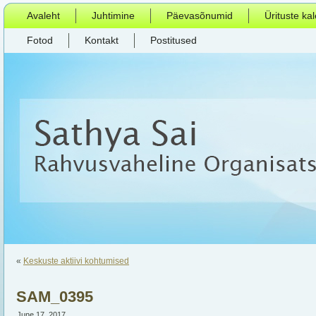
Avaleht
Juhtimine
Päevasõnumid
Ürituste ka
Fotod
Kontakt
Postitused
«
Keskuste aktiivi kohtumised
SAM_0395
June 17, 2017