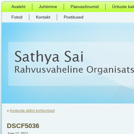
Avaleht
Juhtimine
Päevasõnumid
Ürituste ka
Fotod
Kontakt
Postitused
«
Keskuste aktiivi kohtumised
DSCF5036
June 17, 2017