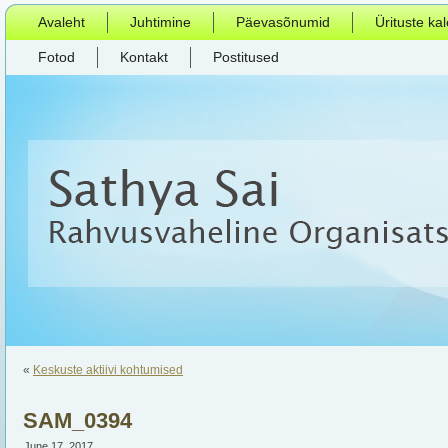
Avaleht
Juhtimine
Päevasõnumid
Ürituste ka
Fotod
Kontakt
Postitused
«
Keskuste aktiivi kohtumised
SAM_0394
June 17, 2017