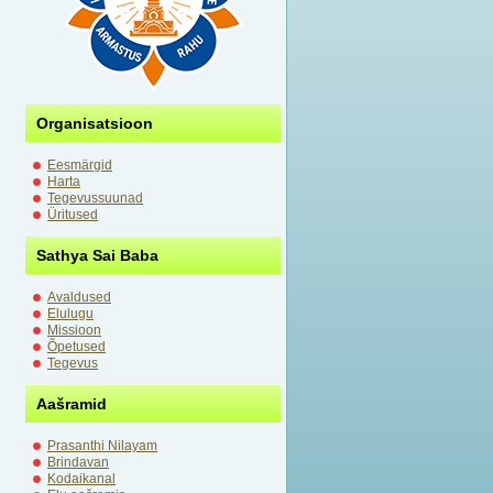
Organisatsioon
Eesmärgid
Harta
Tegevussuunad
Üritused
Sathya Sai Baba
Avaldused
Elulugu
Missioon
Õpetused
Tegevus
Aašramid
Prasanthi Nilayam
Brindavan
Kodaikanal