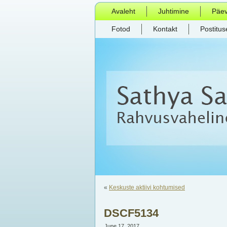
Avaleht
Juhtimine
Päe
Fotod
Kontakt
Postitus
«
Keskuste aktiivi kohtumised
DSCF5134
June 17, 2017