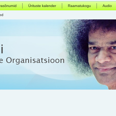
vasõnumid
Ürituste kalender
Raamatukogu
Audio
ed