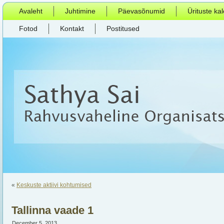
Avaleht
Juhtimine
Päevasõnumid
Ürituste ka
Fotod
Kontakt
Postitused
«
Keskuste aktiivi kohtumised
Tallinna vaade 1
December 5, 2013