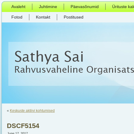
Avaleht
Juhtimine
Päevasõnumid
Ürituste ka
Fotod
Kontakt
Postitused
«
Keskuste aktiivi kohtumised
DSCF5154
June 17, 2017