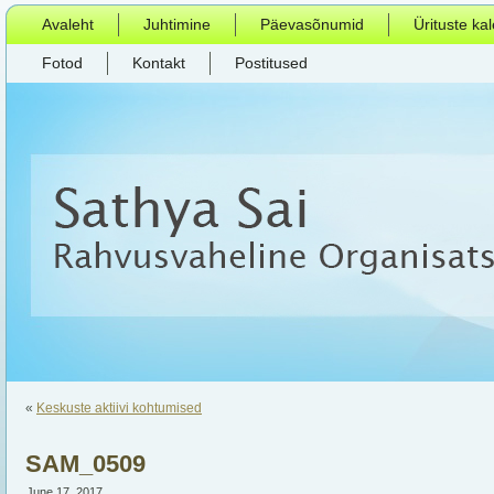
Avaleht
Juhtimine
Päevasõnumid
Ürituste ka
Fotod
Kontakt
Postitused
«
Keskuste aktiivi kohtumised
SAM_0509
June 17, 2017