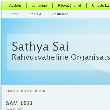
Avaleht
Juhtimine
Päevasõnumid
Ürituste ka
Fotod
Kontakt
Postitused
«
Keskuste aktiivi kohtumised
SAM_0523
June 17, 2017