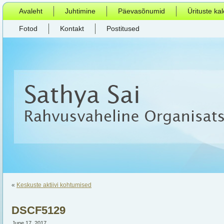
Avaleht
Juhtimine
Päevasõnumid
Ürituste ka
Fotod
Kontakt
Postitused
«
Keskuste aktiivi kohtumised
DSCF5129
June 17, 2017