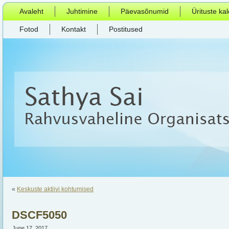
Avaleht
Juhtimine
Päevasõnumid
Ürituste ka
Fotod
Kontakt
Postitused
«
Keskuste aktiivi kohtumised
DSCF5050
June 17, 2017