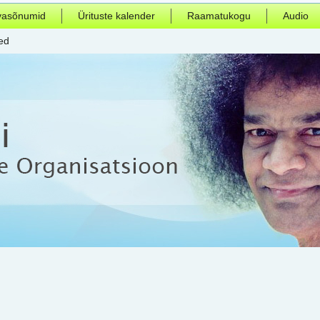
vasõnumid
Ürituste kalender
Raamatukogu
Audio
ed