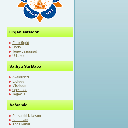
Organisatsioon
Eesmärgid
Harta
Tegevussuunad
Üritused
Sathya Sai Baba
Avaldused
Elulugu
Missioon
Õpetused
Tegevus
Aašramid
Prasanthi Nilayam
Brindavan
Kodaikanal