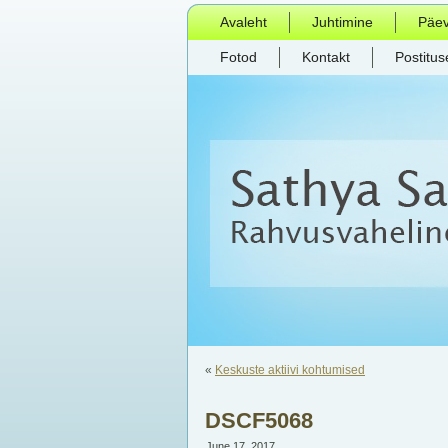
Avaleht
Juhtimine
Päe
Fotod
Kontakt
Postitus
«
Keskuste aktiivi kohtumised
DSCF5068
June 17, 2017