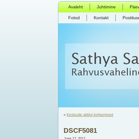
Avaleht
Juhtimine
Päe
Fotod
Kontakt
Postitus
«
Keskuste aktiivi kohtumised
DSCF5081
June 17, 2017