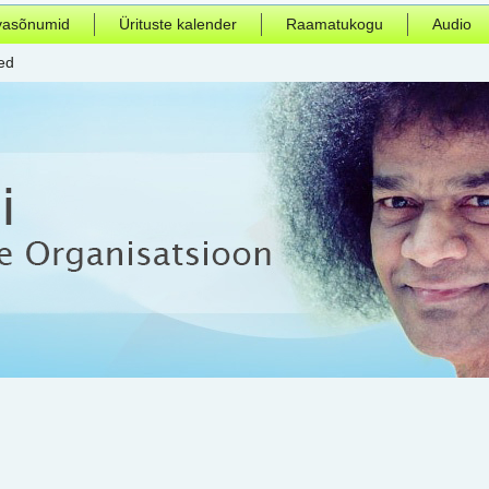
vasõnumid
Ürituste kalender
Raamatukogu
Audio
ed