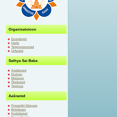
Organisatsioon
Eesmärgid
Harta
Tegevussuunad
Üritused
Sathya Sai Baba
Avaldused
Elulugu
Missioon
Õpetused
Tegevus
Aašramid
Prasanthi Nilayam
Brindavan
Kodaikanal