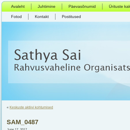
Avaleht
Juhtimine
Päevasõnumid
Ürituste ka
Fotod
Kontakt
Postitused
«
Keskuste aktiivi kohtumised
SAM_0487
June 17, 2017