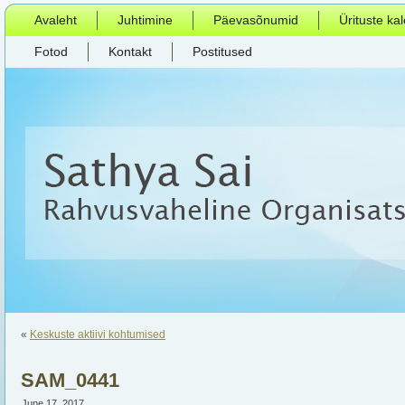
Avaleht
Juhtimine
Päevasõnumid
Ürituste ka
Fotod
Kontakt
Postitused
«
Keskuste aktiivi kohtumised
SAM_0441
June 17, 2017