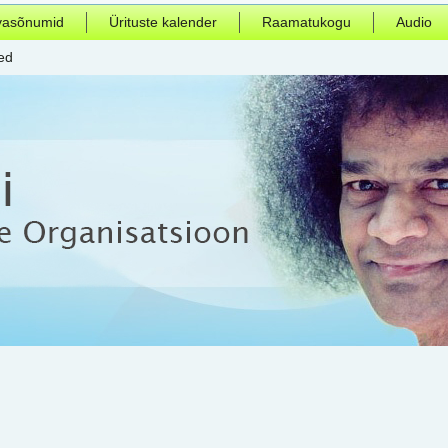
vasõnumid
Ürituste kalender
Raamatukogu
Audio
ed