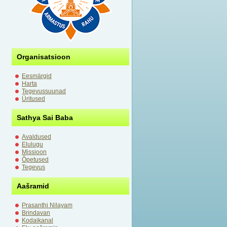
Organisatsioon
Eesmärgid
Harta
Tegevussuunad
Üritused
Sathya Sai Baba
Avaldused
Elulugu
Missioon
Õpetused
Tegevus
Aašramid
Prasanthi Nilayam
Brindavan
Kodaikanal