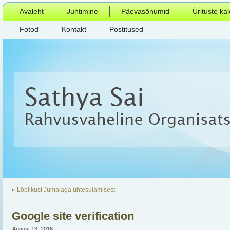
Avaleht
Juhtimine
Päevasõnumid
Ürituste ka
Fotod
Kontakt
Postitused
«
Lõplikust Jumalaga ühtesulamisest
Google site verification
August 13, 2016