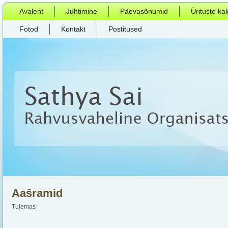
Avaleht
Juhtimine
Päevasõnumid
Ürituste ka
Fotod
Kontakt
Postitused
Aašramid
Tulemas